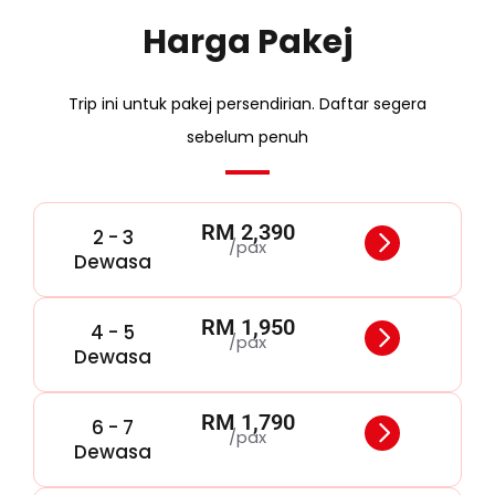
Harga Pakej
Trip ini untuk pakej persendirian. Daftar segera
sebelum penuh
RM 2,390
2 - 3
/pax
Dewasa
RM 1,950
4 - 5
/pax
Dewasa
RM 1,790
6 - 7
/pax
Dewasa